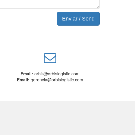
Enviar / Send
Email:
orbis@orbislogistic.com
Email:
gerencia@orbislogistic.com